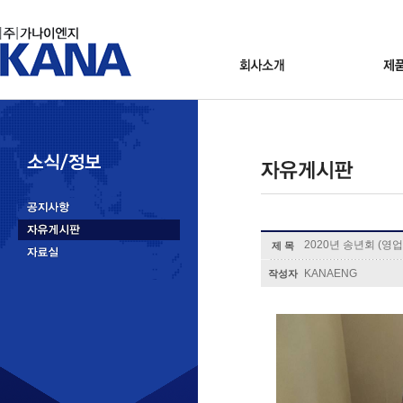
2020년 송년회 (영업
제 목
KANAENG
작성자